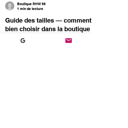
Boutique RHW 96
1 min de lecture
Guide des tailles — comment
bien choisir dans la boutique
RHW 96
Coupe régulière ou cintrée ? Kariban ou
ADIDAS ? Notre guide pratique pour ne pas se
tromper de taille en commandant ton maillot
ou ton sweat à capuche RHW 96.
Boutique RHW 96
1 min de lecture
Bienvenue dans la nouvelle
boutique officielle du RHW 96
La boutique en ligne du club fait peau neuve.