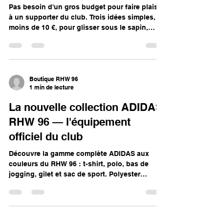
Pas besoin d'un gros budget pour faire plaisir
à un supporter du club. Trois idées simples, à
moins de 10 €, pour glisser sous le sapin,
dans une enveloppe d'anniversaire ou juste
pour faire un clin d'œil.
Boutique RHW 96
1 min de lecture
La nouvelle collection ADIDAS
RHW 96 — l'équipement
officiel du club
Découvre la gamme complète ADIDAS aux
couleurs du RHW 96 : t-shirt, polo, bas de
jogging, gilet et sac de sport. Polyester
recyclé, technologie Aeroready et double
marquage du club.